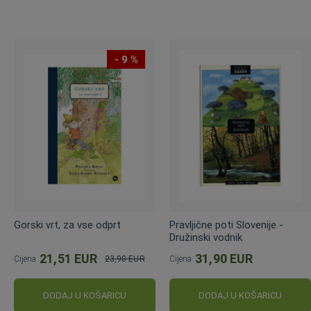
- 9 %
Gorski vrt, za vse odprt
Pravljične poti Slovenije -
Družinski vodnik
21,51 EUR
31,90 EUR
Cijena
23,90 EUR
Cijena
Standardna
cijena
DODAJ U KOŠARICU
DODAJ U KOŠARICU