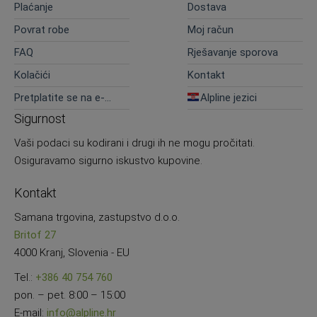
Plaćanje
Dostava
Povrat robe
Moj račun
FAQ
Rješavanje sporova
Kolačići
Kontakt
Pretplatite se na e-
Alpline jezici
novosti
Sigurnost
Vaši podaci su kodirani i drugi ih ne mogu pročitati.
Osiguravamo sigurno iskustvo kupovine.
Kontakt
Samana trgovina, zastupstvo d.o.o.
Britof 27
4000 Kranj, Slovenia - EU
Tel.:
+386 40 754 760
pon. – pet. 8:00 – 15:00
E-mail:
info@alpline.hr