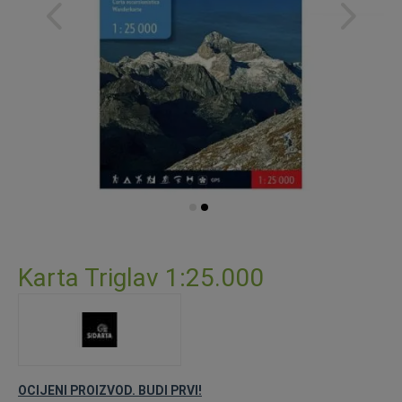
Skip
to
Karta Triglav 1:25.000
the
beginning
of
the
images
gallery
OCIJENI PROIZVOD. BUDI PRVI!