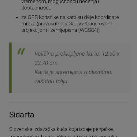
vremenom, mogučnošću noćenja i
dostupnošću
za GPS korisnike na karti su dvije koordinate
mreža (pravokutna s Gauss-Krügerovom
projekcijom i zemljopisna (WGS84))
Veličina preklopljene karte: 12,50 x
22,70 cm.
Karta je spremljena u plastičnu,
zaštitnu foliju.
Sidarta
Slovenska izdavačka kuća koja izdaje penjačke,
turnoskijaške, biciklističke, izletničke i planinarske