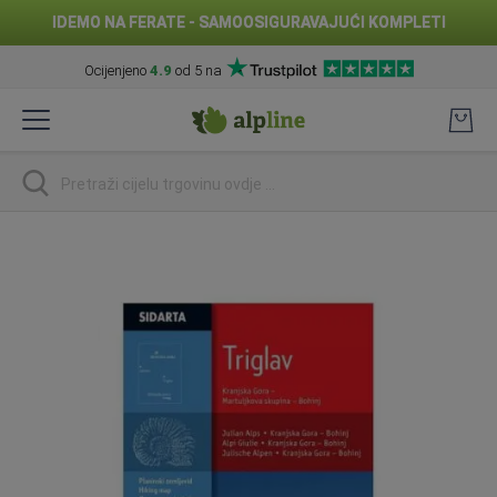
IDEMO NA FERATE - SAMOOSIGURAVAJUĆI KOMPLETI
Ocijenjeno
4.9
od 5 na
Preskoči
na
sadržaj
traži
Skip
to
the
end
of
the
images
gallery