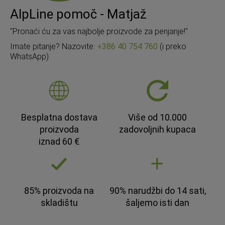
AlpLine pomoč - Matjaž
"Pronaći ću za vas najbolje proizvode za penjanje!"
Imate pitanje? Nazovite:
+386 40 754 760
(i preko
WhatsApp)
Besplatna dostava
Više od 10.000
proizvoda
zadovoljnih kupaca
iznad 60 €
85% proizvoda na
90% narudžbi do 14 sati,
skladištu
šaljemo isti dan