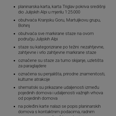
planinarska karta, karta Triglav pokriva središnji
dio Julijskih Alpi u mjerilu 1:25.000
obuhvaća Kranjsku Goru, Martuljkovu grupu,
Bohinj
obuhvaća sve markirane staze na ovom
području Julijskih Alpi
staze su kategorizirane po težini: nezahtjevne,
zahtjevne i vrlo zahtjevne markirane staze
označene su staze za turno skijanje, uzletišta
za paraglajdere
označena su penjališta, prirodne znamenitosti,
kulturne atrakcije
shematski su prikazane udaljenosti između
pojedinih domova i udaljenosti važnijih vrhova
od pojedinih domova
na poleđini karte nalazi se popis planinarskih
domova s kontaktnim podacima, radnim