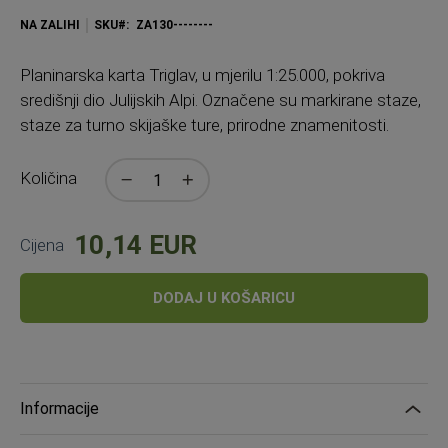
NA ZALIHI
SKU
ZA130--------
Planinarska karta Triglav, u mjerilu 1:25.000, pokriva
središnji dio Julijskih Alpi. Označene su markirane staze,
staze za turno skijaške ture, prirodne znamenitosti.
Količina
10,14 EUR
Cijena
DODAJ U KOŠARICU
Informacije