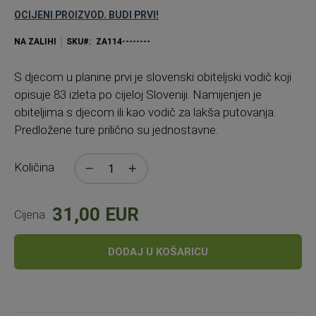
OCIJENI PROIZVOD. BUDI PRVI!
NA ZALIHI
SKU
ZA114--------
S djecom u planine prvi je slovenski obiteljski vodič koji
opisuje 83 izleta po cijeloj Sloveniji. Namijenjen je
obiteljima s djecom ili kao vodič za lakša putovanja.
Predložene ture prilično su jednostavne.
Količina
31,00 EUR
Cijena
DODAJ U KOŠARICU