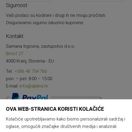
novosti
Sigurnost
Vaši podaci su kodirani i drugi ih ne mogu pročitati.
Osiguravamo sigurno iskustvo kupovine.
Kontakt
Samana trgovina, zastupstvo d.o.o.
Britof 27
4000 Kranj, Slovenia - EU
Tel.:
+386 40 754 760
pon. – pet. 8:00 – 15:00
E-mail:
info@alpline.hr
OVA WEB-STRANICA KORISTI KOLAČIĆE
Kolačiće upotrebljavamo kako bismo personalizirali sadržaj i
oglase, omogućili značajke društvenih medija i analizirali