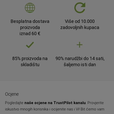
Besplatna dostava
Više od 10.000
proizvoda
zadovoljnih kupaca
iznad 60 €
85% proizvoda na
90% narudžbi do 14 sati,
skladištu
šaljemo isti dan
Ocjene
Pogledajte
naše ocjene na TrustPilot kanalu
. Provjerite
iskustvo mnogih korisnika i ocijenite nas i Vi! Bit ćemo vam