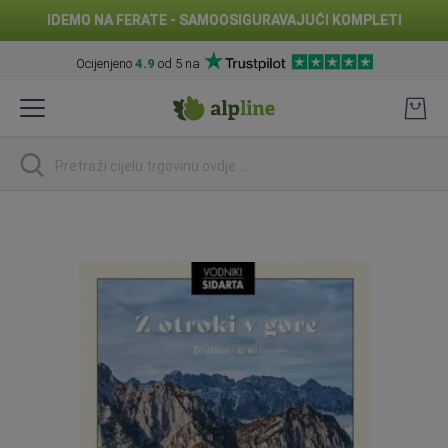
IDEMO NA FERATE - SAMOOSIGURAVAJUĆI KOMPLETI
Ocijenjeno
4.9
od 5 na
Preskoči
na
sadržaj
traži
Skip
to
the
end
of
the
images
gallery