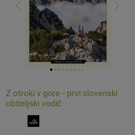
Skip
to
Z otroki v gore - prvi slovenski
the
obiteljski vodič
beginning
of
the
images
gallery