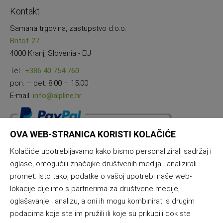
Kontakt
Samana trgovina, zastupstvo d.o.o.
Britof 27
4000 Kranj, Slovenia - EU
Tel.:
+386 40 754 760
pon. – pet. 8:00 – 15:00
E-mail:
info@alpline.hr
OVA WEB-STRANICA KORISTI KOLAČIĆE
Kolačiće upotrebljavamo kako bismo personalizirali sadržaj i
oglase, omogućili značajke društvenih medija i analizirali
promet. Isto tako, podatke o vašoj upotrebi naše web-
lokacije dijelimo s partnerima za društvene medije,
oglašavanje i analizu, a oni ih mogu kombinirati s drugim
podacima koje ste im pružili ili koje su prikupili dok ste