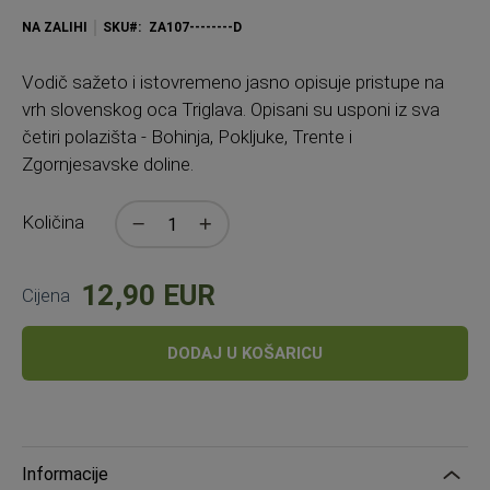
NA ZALIHI
SKU
ZA107--------D
Vodič sažeto i istovremeno jasno opisuje pristupe na
vrh slovenskog oca Triglava. Opisani su usponi iz sva
četiri polazišta - Bohinja, Pokljuke, Trente i
Zgornjesavske doline.
Količina
12,90 EUR
Cijena
DODAJ U KOŠARICU
Informacije