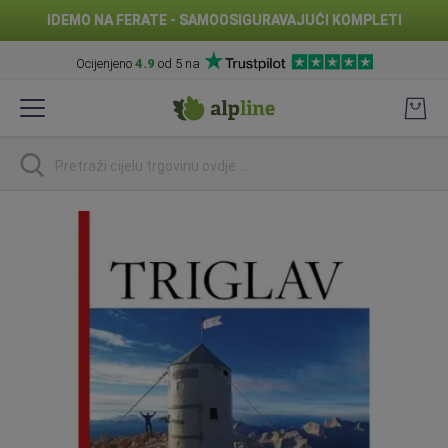
IDEMO NA FERATE - SAMOOSIGURAVAJUĆI KOMPLETI
Ocijenjeno
4.9
od 5 na
Preskoči
na
sadržaj
traži
Skip
to
the
end
of
the
images
gallery