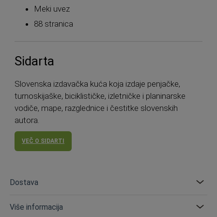
Meki uvez
88 stranica
Sidarta
Slovenska izdavačka kuća koja izdaje penjačke,
turnoskijaške, biciklističke, izletničke i planinarske
vodiče, mape, razglednice i čestitke slovenskih
autora.
VEČ O SIDARTI
Dostava
Više informacija