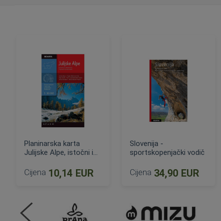
Planinarska karta
Slovenija -
Julijske Alpe, istočni i
sportskopenjački vodič
zapadni dio
Cijena
10,14 EUR
Cijena
34,90 EUR
DODAJ U KOŠARICU
DODAJ U KOŠARICU