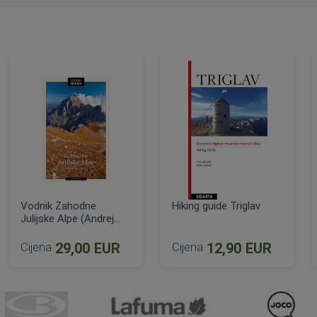
Vodnik Zahodne
Hiking guide Triglav
Julijske Alpe (Andrej
Mašera)
Cijena
29,00 EUR
Cijena
12,90 EUR
DODAJ U KOŠARICU
DODAJ U KOŠARICU