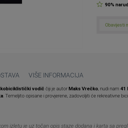
90% narudž
Obavijesti 
OSTAVA
VIŠE INFORMACIJA
kobiciklistički vodič
čiji je autor
Maks Vrečko
, nudi nam
41 
ka
. Temeljito opisane i provjerene, zadovoljiti će rekreativne bicikl
om izletu je uz točan opis staze dodana i karta sa preg