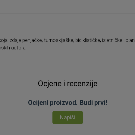
a izdaje penjačke, turnoskijaške, biciklističke, izletničke i pl
nskih autora.
Ocjene i recenzije
Ocijeni proizvod. Budi prvi!
Napiši