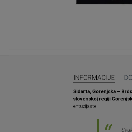
Skip
to
the
beginning
of
INFORMACIJE
D
the
images
Sidarta, Gorenjska – Brds
gallery
slovenskoj regiji Gorenjs
entuzijaste.
Svak