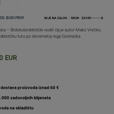
OD. BUDI PRVI!
NIJE NA ZALIHI
SKU
ZA105--------D
ska – Brdskobiciklistički vodič čiji je autor Maks Vrečko,
iklističku turu po slovenskoj regiji Gorenjska.
0 EUR
dostava proizvoda iznad 60 €
.000 zadovoljnih klijenata
oda na skladištu