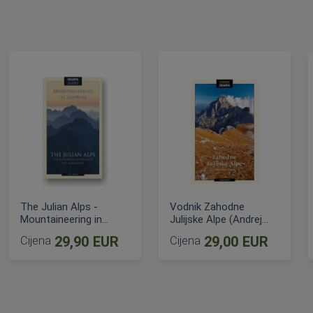
The Julian Alps -
Vodnik Zahodne
Mountaineering in
Julijske Alpe (Andrej
Slovenia
Mašera)
Cijena
29,90 EUR
Cijena
29,00 EUR
DODAJ U KOŠARICU
DODAJ U KOŠARICU