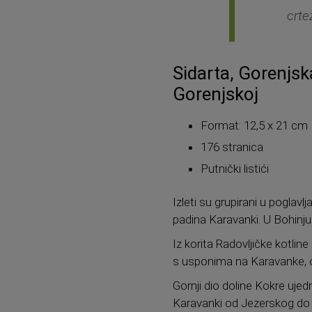
crte
Sidarta, Gorenjska
Gorenjskoj
Format: 12,5 x 21 cm
176 stranica
Putnički listići
Izleti su grupirani u poglav
padina Karavanki. U Bohinju
Iz korita Radovljičke kotli
s usponima na Karavanke, o
Gornji dio doline Kokre ujedn
Karavanki od Jezerskog do 