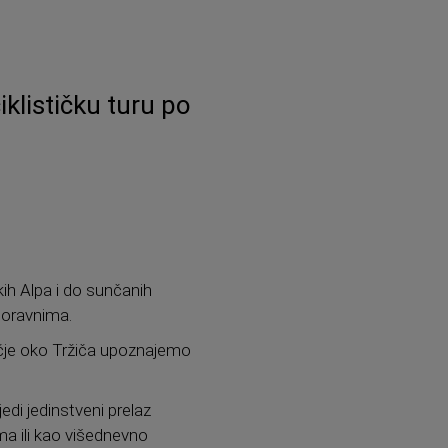
iklističku turu po
kih Alpa i do sunčanih
isoravnima.
ručje oko Tržiča upoznajemo
jedi jedinstveni prelaz
a ili kao višednevno