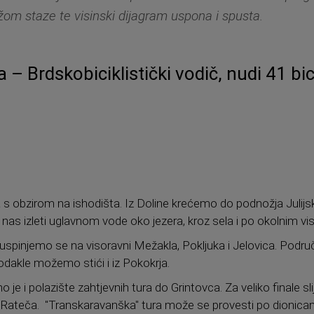
žom staze te visinski dijagram uspona i spusta.
 – Brdskobiciklistički vodič, nudi 41 bic
lja s obzirom na ishodišta. Iz Doline krećemo do podnožja Julijs
 nas izleti uglavnom vode oko jezera, kroz sela i po okolnim v
ne uspinjemo se na visoravni Mežakla, Pokljuka i Jelovica. Pod
dakle možemo stići i iz Pokokrja.
o je i polazište zahtjevnih tura do Grintovca. Za veliko finale sli
Rateča. "Transkaravanška" tura može se provesti po dionicam