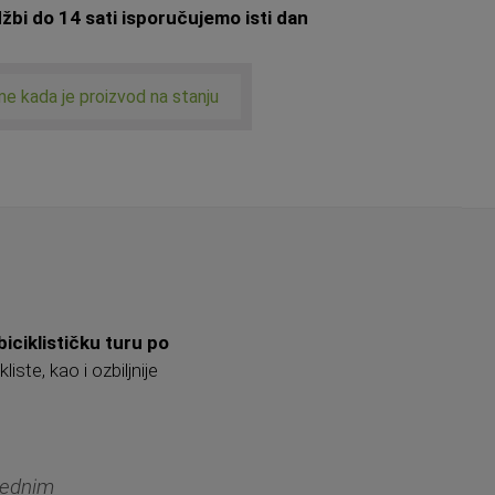
bi do 14 sati isporučujemo isti dan
me kada je proizvod na stanju
biciklističku turu po
iste, kao i ozbiljnije
lednim