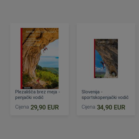
Plezališča brez meja -
Slovenija -
penjački vodič
sportskopenjački vodič
Cijena
29,90 EUR
Cijena
34,90 EUR
DODAJ U KOŠARICU
DODAJ U KOŠARICU