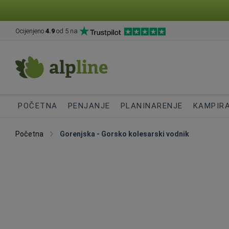
Ocijenjeno
4.9
od 5 na
POČETNA
PENJANJE
PLANINARENJE
KAMPIR
Početna
Gorenjska - Gorsko kolesarski vodnik
Skip
to
the
end
of
the
images