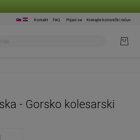
Presk
Kontakt
FAQ
Prijavi se
Kreirajte korisnički račun
na
sadrž
ska - Gorsko kolesarski