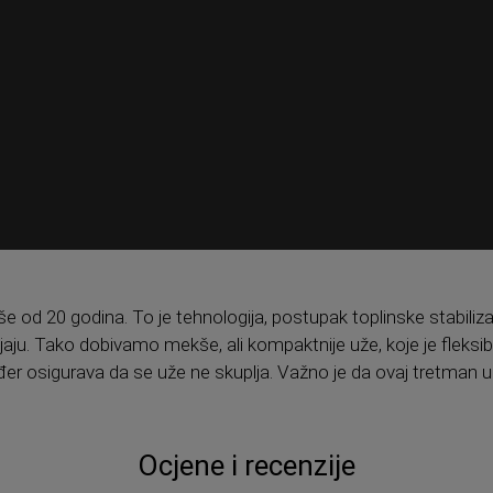
iše od 20 godina. To je tehnologija, postupak toplinske stabiliz
jaju. Tako dobivamo mekše, ali kompaktnije uže, koje je fleksibil
đer osigurava da se uže ne skuplja. Važno je da ovaj tretman 
Ocjene i recenzije