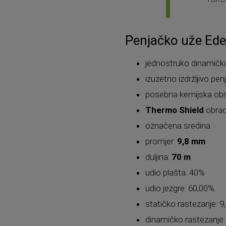
Penjačko uže Ed
jednostruko dinamičk
izuzetno izdržljivo pe
posebna kemijska obra
Thermo Shield
obrad
označena sredina
promjer:
9,8 mm
duljina:
70 m
udio plašta: 40%
udio jezgre: 60,00%
statičko rastezanje: 9
dinamičko rastezanje