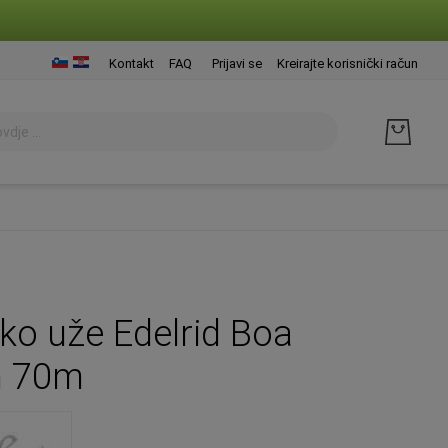
Presk
Kontakt
FAQ
Prijavi se
Kreirajte korisnički račun
na
sadrž
ko uže Edelrid Boa
 70m