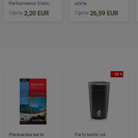
Performance Static
užeta
10.0 mm
Cijena
2,20 EUR
Cijena
26,59 EUR
DODAJ U KOŠARICU
DODAJ U KOŠARICU
- 20 %
Planinarska karta
Party lončić od