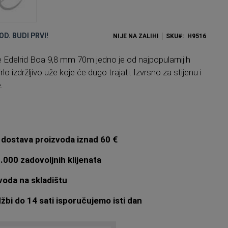
OD. BUDI PRVI!
NIJE NA ZALIHI
SKU
H9516
e Edelrid Boa 9,8 mm 70m jedno je od najpopularnijih
rlo izdržljivo uže koje će dugo trajati. Izvrsno za stijenu i
.
dostava proizvoda iznad 60 €
.000 zadovoljnih klijenata
oda na skladištu
bi do 14 sati isporučujemo isti dan