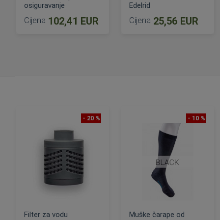
osiguravanje
Edelrid
Cijena
102,41 EUR
Cijena
25,56 EUR
DODAJ U KOŠARICU
DODAJ U KOŠARICU
- 20 %
- 10 %
Filter za vodu
Muške čarape od