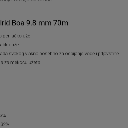
elrid Boa 9.8 mm 70m
o penjačko uže
njačko uže
da svakog vlakna posebno za odbijanje vode i prljavštine
a za mekoću užeta
,3%
: 32%