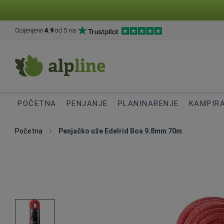
Ocijenjeno
4.9
od 5 na
POČETNA
PENJANJE
PLANINARENJE
KAMPIR
Početna
Penjačko uže Edelrid Boa 9.8mm 70m
Skip
to
the
end
of
the
images