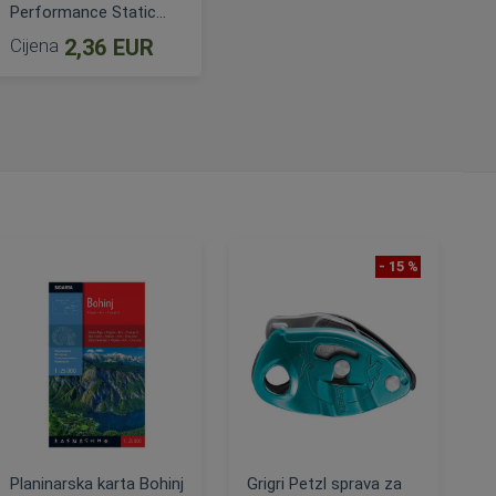
Performance Static
10.5 mm
Cijena
2,36 EUR
DODAJ U KOŠARICU
- 15 %
Planinarska karta Bohinj
Grigri Petzl sprava za