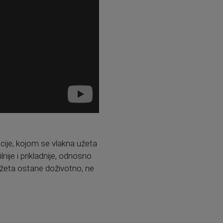
acije, kojom se vlakna užeta
nije i prikladnije, odnosno
užeta ostane doživotno, ne