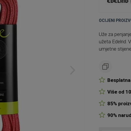
OCIJENI PROIZV
Uže za penjanj
užeta Edelrid. V
umjetne stijene
Besplatna 
Više od 10
85% proizv
90% narudž