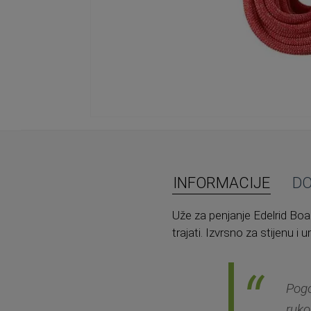
Skip
to
the
beginning
of
INFORMACIJE
D
the
images
Uže za penjanje Edelrid Boa 
gallery
trajati. Izvrsno za stijenu 
Pogo
ruko