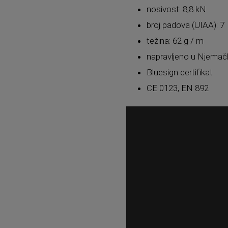
nosivost: 8,8 kN
broj padova (UIAA): 7
težina: 62 g / m
napravljeno u Njemač
Bluesign certifikat
CE 0123, EN 892